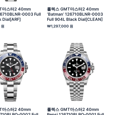
T마스터2 40mm
롤렉스 GMT마스터2 40mm
6710BLNR-0003 Full
‘Batman’ 126710BLNR-0003
 Dial[ARF]
Full 904L Black Dial[CLEAN]
0
원
₩
1,297,000
원
T마스터2 40mm
롤렉스 GMT마스터2 40mm
26710BLRO-0002 Full
Pepsi 126710BLRO-0001 Full