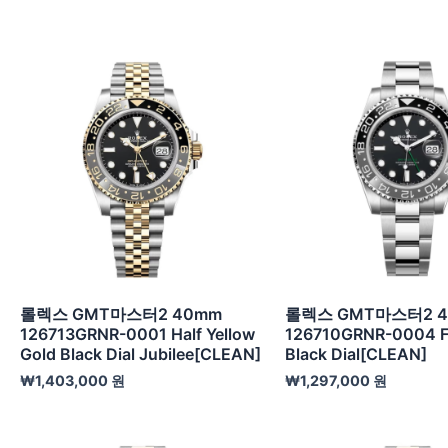
롤렉스 GMT마스터2 40mm
롤렉스 GMT마스터2 
126713GRNR-0001 Half Yellow
126710GRNR-0004 Fu
Gold Black Dial Jubilee[CLEAN]
Black Dial[CLEAN]
₩
1,403,000
원
₩
1,297,000
원