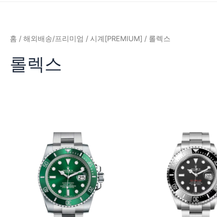
홈
/
해외배송/프리미엄
/
시계[PREMIUM]
/ 롤렉스
롤렉스