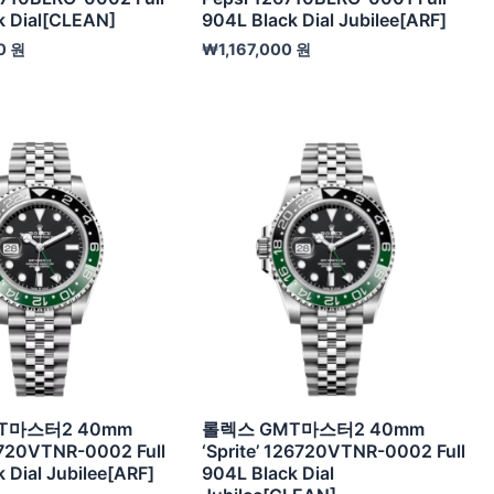
k Dial[CLEAN]
904L Black Dial Jubilee[ARF]
0
원
₩
1,167,000
원
T마스터2 40mm
롤렉스 GMT마스터2 40mm
6720VTNR-0002 Full
‘Sprite’ 126720VTNR-0002 Full
 Dial Jubilee[ARF]
904L Black Dial