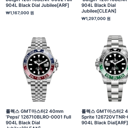
904L Black Dial Jubilee[ARF]
904L Black Dial
Jubilee[CLEAN]
₩
1,167,000
원
₩
1,297,000
원
롤렉스 GMT마스터2 40mm
롤렉스 GMT마스터2 
‘Pepsi’ 126710BLRO-0001 Full
Sprite 126720VTNR-0
904L Black Dial
904L Black Dial[ARF]