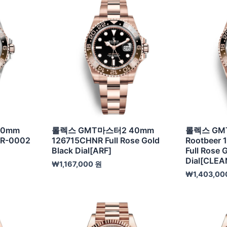
40mm
롤렉스 GMT마스터2 40mm
롤렉스 GM
NR-0002
126715CHNR Full Rose Gold
Rootbeer
Black Dial[ARF]
Full Rose 
Dial[CLEA
₩
1,167,000
원
₩
1,403,00