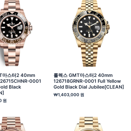
T마스터2 40mm
롤렉스 GMT마스터2 40mm
 126715CHNR-0001
126718GRNR-0001 Full Yellow
Gold Black
Gold Black Dial Jubilee[CLEAN]
N]
₩
1,403,000
원
0
원