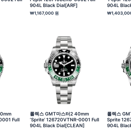
904L Black Dial[ARF]
904L Blac
₩
1,167,000
원
₩
1,403,00
40mm
롤렉스 GMT마스터2 40mm
롤렉스 GM
001 Full
‘Sprite’ 126720VTNR-0001 Full
Sprite 12
904L Black Dial[CLEAN]
904L Black