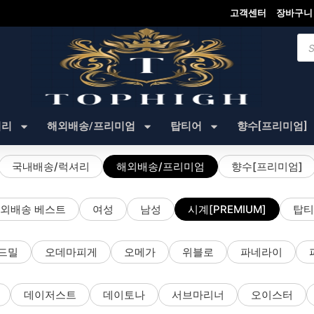
고객센터
장바구니
Pro
sea
셔리
해외배송/프리미엄
탑티어
향수[프리미엄]
국내배송/럭셔리
해외배송/프리미엄
향수[프리미엄]
외배송 베스트
여성
남성
시계[PREMIUM]
탑티
드밀
오데마피게
오메가
위블로
파네라이
데이저스트
데이토나
서브마리너
오이스터