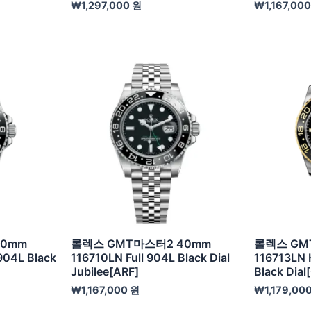
₩
1,297,000
원
₩
1,167,00
40mm
롤렉스 GMT마스터2 40mm
롤렉스 GM
904L Black
116710LN Full 904L Black Dial
116713LN H
Jubilee[ARF]
Black Dia
₩
1,167,000
원
₩
1,179,00