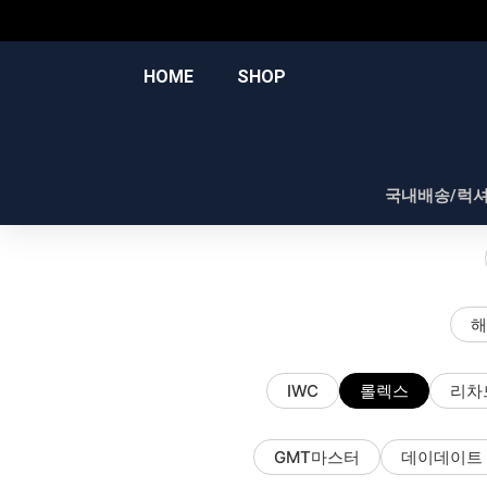
콘
텐
츠
HOME
SHOP
로
건
너
뛰
국내배송/럭
기
해
IWC
롤렉스
리차
GMT마스터
데이데이트