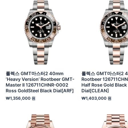
롤렉스 GMT마스터2 40mm
롤렉스 GMT마스터2 
‘Heavy Version’ Rootbeer GMT-
Rootbeer 126711CH
Master II 126711CHNR-0002
Half Rose Gold Black
Ross GoldSteel Black Dial[ARF]
Dial[CLEAN]
₩
1,356,000
원
₩
1,403,000
원