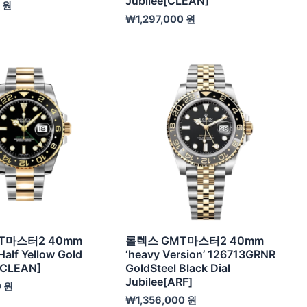
Jubilee[CLEAN]
0
원
₩
1,297,000
원
T마스터2 40mm
롤렉스 GMT마스터2 40mm
alf Yellow Gold
‘heavy Version’ 126713GRNR
l[CLEAN]
GoldSteel Black Dial
Jubilee[ARF]
0
원
₩
1,356,000
원