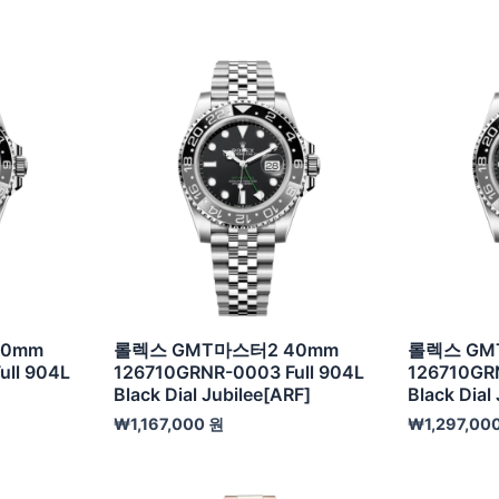
40mm
롤렉스 GMT마스터2 40mm
롤렉스 GM
ll 904L
126710GRNR-0003 Full 904L
126710GRN
Black Dial Jubilee[ARF]
Black Dial
₩
1,167,000
원
₩
1,297,00