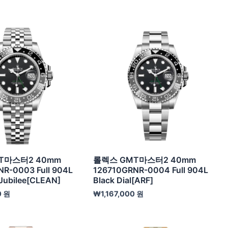
T마스터2 40mm
롤렉스 GMT마스터2 40mm
R-0003 Full 904L
126710GRNR-0004 Full 904L
 Jubilee[CLEAN]
Black Dial[ARF]
0
원
₩
1,167,000
원