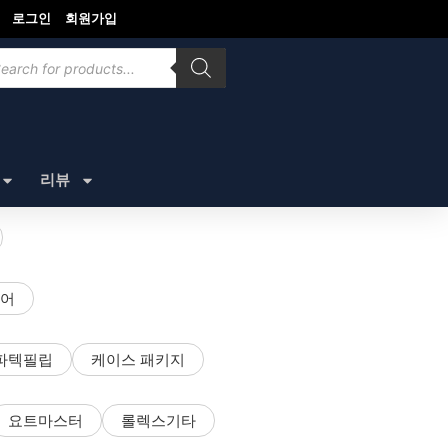
로그인
회원가입
ducts
rch
리뷰
어
파텍필립
케이스 패키지
요트마스터
롤렉스기타