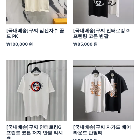
[국내배송]구찌 삼선자수 골
[국내배송]구찌 인터로킹 G
드 PK
프린팅 코튼 반팔
₩
100,000
원
₩
85,000
원
[국내배송]구찌 인터로킹G
[국내배송]구찌 자가드 베어
프린트 코튼 저지 반팔 티셔
라운드 반팔티
츠