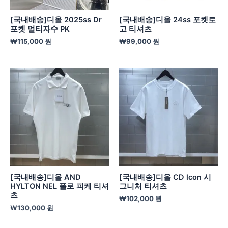
[국내배송]디올 2025ss Dr
[국내배송]디올 24ss 포켓로
포켓 멀티자수 PK
고 티셔츠
₩
115,000
원
₩
99,000
원
[국내배송]디올 AND
[국내배송]디올 CD lcon 시
HYLTON NEL 폴로 피케 티셔
그니처 티셔츠
츠
₩
102,000
원
₩
130,000
원