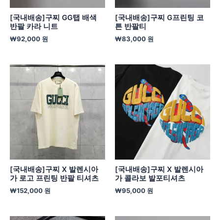
[국내배송]구찌 GG탭 배색
[국내배송]구찌 G프린팅 코
반팔 카라 니트
튼 반팔티
₩
92,000
원
₩
83,000
원
[국내배송]구찌 X 발렌시아
[국내배송]구찌 X 발렌시아
가 로고 프린팅 반팔 티셔츠
가 콜라보 발포티셔츠
₩
152,000
원
₩
95,000
원