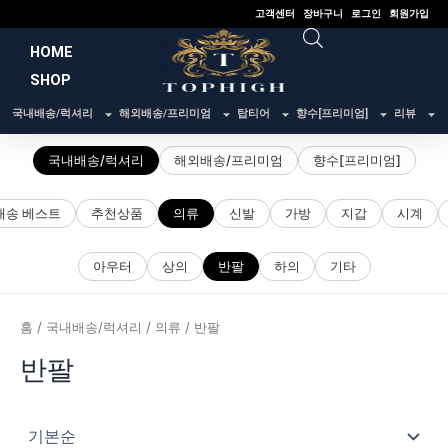
콘
고객센터
장바구니
로그인
회원가입
텐
HOME
츠
SHOP
로
건
국내배송/럭셔리
해외배송/프리미엄
탑티어
향수[프리미엄]
리뷰
너
뛰
국내배송/럭셔리
해외배송/프리미엄
향수[프리미엄]
기
배송 베스트
추천상품
의류
신발
가방
지갑
시계
아우터
상의
반팔
하의
기타
홈
/
국내배송/럭셔리
/
의류
/ 반팔
반팔