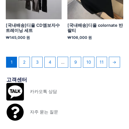
[국내배송]디올 CD엠보자수
[국내배송]디올 colornate 반
트레이닝 세트
팔티
₩
145,000
원
₩
106,000
원
1
2
3
4
…
9
10
11
→
고객센터
카카오톡 상담
자주 묻는 질문