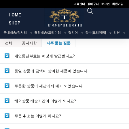
콘
고객센터
장바구니
로그인
회원가입
텐
HOME
츠
SHOP
로
건
국내배송/럭셔리
해외배송/프리미엄
탑티어
향수[프리미엄]
리뷰
너
전체
공지사항
자주 묻는 질문
뛰
기
개인통관부호는 어떻게 발급받나요?
동일 상품에 금액이 상이한 제품이 있습니다.
주문한 상품이 세관에서 폐기 되었습니다.
해외상품 배송기간이 어떻게 되나요?
주문 취소는 어떻게 하나요?